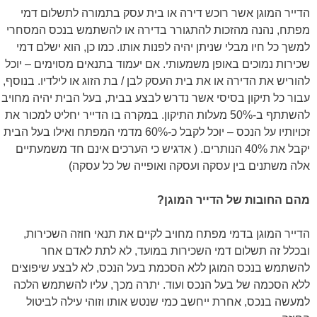
הדייר המוגן אשר רוכש דירה או בית עסק בתמורה לתשלום דמי
מפתח, נהנה מהזכות להתגורר בדירה או להשתמש בנכס המסחרי
למשך כל חיו מבלי שניתן יהיה לפנות אותו. כמו כן, הוא ישלם דמי
שכירות נמוכים באופן משמעותי. אם יעמוד בתנאים מסוימים – יוכל
להוריש את הדירה או את בית העסק לבן / בת הזוג או לילדיו. בנוסף,
עבור כל תיקון בסיסי אשר נדרש לבצע בבית, בעל הבית יהיה מחויב
להשתתף ב-50% מעלות התיקון. במקרה בו הדייר יחליט למכור את
זכויותיו על הנכס – יוכל לקבל כ-60% מדמי המפתח ואילו בעל הבית
יקבל את 40% הנותרים. ( אדגיש כי הערכים אינם חד משמעתיים
אלה משתנים בין עסקה ועסקה ואופייה של כל עסקה)
מהם החובות של הדייר המוגן?
הדייר המוגן בדמי מפתח מחויב לקיים את תנאי חוזה השכירות,
ובכלל זה תשלום דמי השכירות במועד, לא לתת לאדם אחר
להשתמש בנכס המוגן ללא הסכמת בעל הנכס, לא לבצע שיפוצים
ללא הסכמה של בעל הנכס ועוד. יתרה מכך, עליו להשתמש הלכה
למעשה בנכס, אחרת ייחשב כמי שנטש אותו וזוהי עילה לביטול