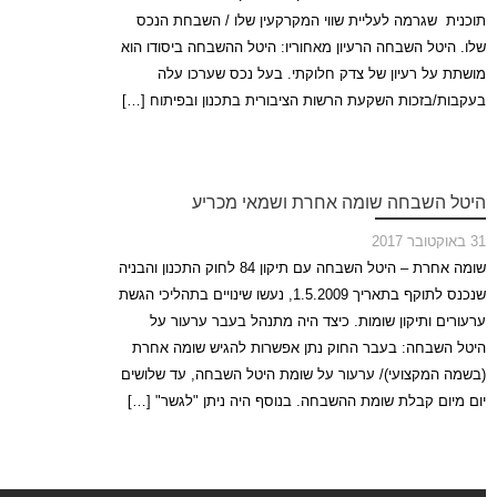
תוכנית שגרמה לעליית שווי המקרקעין שלו / השבחת הנכס
שלו. היטל השבחה הרעיון מאחוריו: היטל ההשבחה ביסודו הוא
מושתת על רעיון של צדק חלוקתי. בעל נכס שערכו עלה
בעקבות/בזכות השקעת הרשות הציבורית בתכנון ובפיתוח […]
היטל השבחה שומה אחרת ושמאי מכריע
31 באוקטובר 2017
שומה אחרת – היטל השבחה עם תיקון 84 לחוק התכנון והבניה
שנכנס לתוקף בתאריך 1.5.2009, נעשו שינויים בתהליכי הגשת
ערעורים ותיקון שומות. כיצד היה מתנהל בעבר ערעור על
היטל השבחה: בעבר החוק נתן אפשרות להגיש שומה אחרת
(בשמה המקצועי)/ ערעור על שומת היטל השבחה, עד שלושים
יום מיום קבלת שומת ההשבחה. בנוסף היה ניתן "לגשר" […]