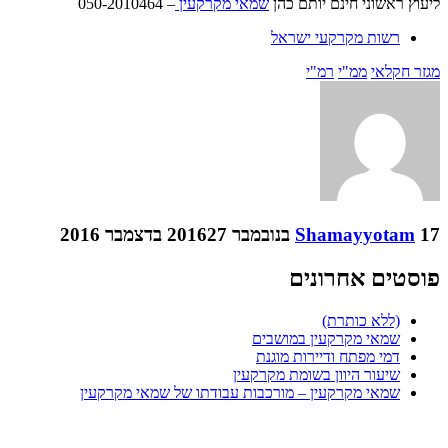
ליעוץ ראשוני חינם יותם כהן
שמאי מקרקעין
– 050-2010464
רשות מקרקעי ישראל
מגזר חקלאי
ממ"י
רמ"י
17 בנובמבר 2016
Shamayyotam
27 בדצמבר 2016
פוסטים אחרונים
(ללא כותרת)
שמאי מקרקעין במושבים
דמי מפתח ודיירות מוגנת
שיעור היוון בשומת מקרקעין
שמאי מקרקעין – מורכבות עבודתו של שמאי מקרקעין
יותם כהן משרד שמאות | טלפון: 050-2010464 | מייל