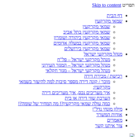
תפריט
Skip to content
דף הבית
שמאי מקרקעין
שמאי מקרקעין
שמאי מקרקעין בתל אביב
שמאי מקרקעין ביהודה ושומרון
שמאי מקרקעין במעלה אדומים
שמאי מקרקעין בירושלים
מנהל מקרקעי ישראל
מנהל מקרקעי ישראל – פל"ח
מנהל מקרקעי ישראל – המגזר העירוני
מנהל מקרקעי ישראל – מגזר חקלאי
רכישת / מכירת דירה
מוכר / קונה דירה מספר סיבות למה להיעזר בשמאי
מקרקעין:
איך מעריכים נכס, איך מעריכים דירה
הערכת שווי דירה או בית
כמה עולה שמאי מקרקעין?! מה המחיר של שומה?!
מילון מונחי נדל"ן
אודות המשרד
מאמרים
צור איתנו קשר