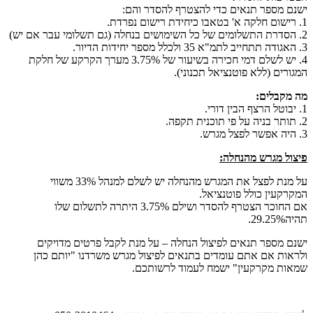
ישנם מספר תנאים כדי להצטרף להסדר והם:
1. רישום חלקה א' בטאבו כיחידת רישום נפרדת.
2. הסדרת התשלומים של כל השימושים בנחלה (גם תשלומי עבר אם יש)
3. האגודה תתחייב לתמ"א 35 ולכלל מספר יחידות הדיור.
4. יש לשלם דמי חכירה בשיעור של 3.75% מערך הקרקע של חלקת
המגורים (ללא פוטנציאל תכנוני).
מה מקבלים:
1. יבוטל הרצף הבין דורי.
2. תותר בניה על פי תוכנית תקפה.
3. היה אפשר לפצל מגרש.
פיצול מגרש מהנחלה:
על מנת לפצל את המגרש מהנחלה יש לשלם למנהל 33% משווי
המקרקעין כולל פוטנציאל.
אם החוכר הצטרף להסדר ושילם 3.75% היתרה לתשלום שלו
תהיה29.25%.
ישנם מספר תנאים לפיצול הנחלה – על מנת לקבל פרטים מדויקים
ולראות אם אתם עומדים בתנאים לפיצול מגרש משרדנו "יותם כהן
שמאות מקרקעין" ישמח לעמוד לרשותכם.