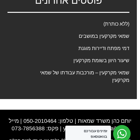
פוסטים אחרונים
(ללא כותרת)
שמאי מקרקעין במושבים
דמי מפתח ודיירות מוגנת
שיעור היוון בשומת מקרקעין
שמאי מקרקעין – מורכבות עבודתו של שמאי
מקרקעין
יותם כהן משרד שמאות | טלפון: 050-2010464 | מייל
y0502010464@gmail.com
| פקס: 073-7856388
זמינים עבורכם
בוואטסאפ