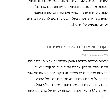
לעתים, נכס יכול להיות קיים במקום במשך שנים רבות ושינוי
בטופוגרפיה בסביבתו ובשינויים פיזיים ותכנונים שבו יכולים
להוביל לירידת ערכו – שמאי מקרקעין הוא הגורם המוסמך
להערכת ירידת הערך. בעלי הנכסים חייבים לדעת אלו גורמים
יכולים להשפיע על השינוי […]
הקו הכחול אדמות הסקר ומה שבינהם
20 בספטמבר 2017
אדמות המדינה ביהודה ושומרון משתרעות על 35% מתוך כלל
שטחי יהודה ושומרון. אדמת מדינה הינה כל קרקע שאינה
בבעלות פרטית. מושג משפטי זה נלקח מהחוק העות'מני שהיה
בתוקף על פי החוק הירדני מאחר ומדינת ישראל הכירה
בתחולת החוק הירדני בשטחי יהודה ושומרון. בג"צ החליט
בשנות ה 80 כי לא תוקם התיישבות יהודית על אדמות פרטיות
[…]